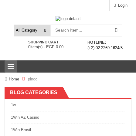
Login
SHOPPING CART
HOTLINE:
0
item(s) -
EGP
0.00
(+2) 02 2269 1624/5
T
o
g
Home
pinco
g
l
BLOG CATEGORIES
e
n
a
1w
v
i
1Win AZ Casino
g
a
1Win Brasil
t