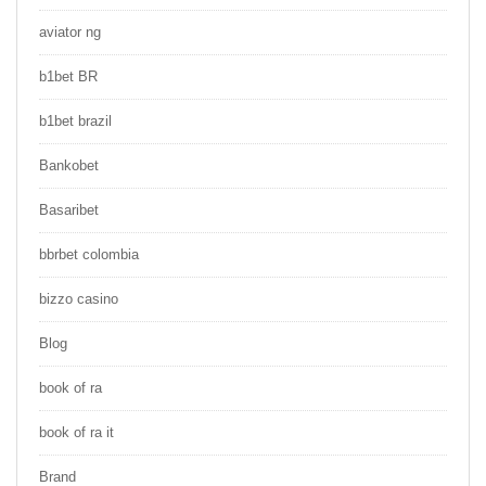
aviator ng
b1bet BR
b1bet brazil
Bankobet
Basaribet
bbrbet colombia
bizzo casino
Blog
book of ra
book of ra it
Brand