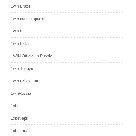
i
1win Brazil
o
n
1win casino spanish
1win fr
1win India
1WIN Official In Russia
1win Turkiye
1win uzbekistan
1winRussia
1xbet
1xbet apk
1xbet arabic