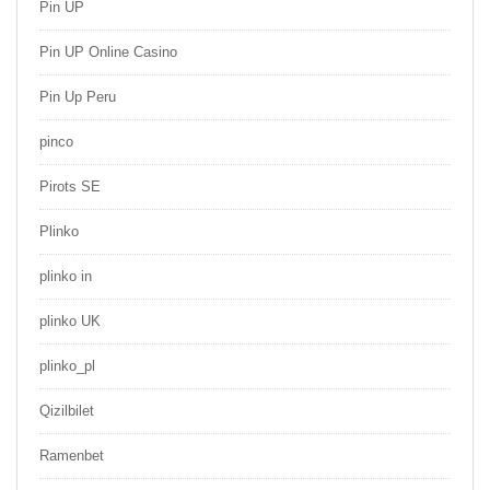
Pin UP
Pin UP Online Casino
Pin Up Peru
pinco
Pirots SE
Plinko
plinko in
plinko UK
plinko_pl
Qizilbilet
Ramenbet