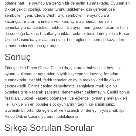
ödeme hattı ile oyunculara zengin bir deneyim sunmaktadır. Oyunun en
dikkat çekici özelliği, bonus turunu tetiklemek için gereken özel
sembolleri içerir. Cleo’s Wish, wild sembolleri ile oyunculara
kazançlarını artırma imkanı verirken, aynı zamanda free spin
bonuslarıyla da desteklenmektedir. Bu oyun, hem görsel tasarımı hem
de sunduğu kazanç fırsatlarıyla dikkat çekmektedir. Türkiye’deki Pinco
Online Casino’da yer alan bu oyun, hem eğlenceli hem de kazandırıcı
olması nedeniyle öne çıkmıştır.
Sonuç
Türkiye’deki Pinco Online Casino’da, yukarıda bahsedilen beş slot
oyunu, kullanıcılar açısından büyük heyecan ve kazanç fırsatları
sunmaktadır. Her biri, farklı temalar ve oyun mekanikleri ile dikkat
çekmektedir. Online casino deneyiminizi zenginleştirmek için bu
oyunlara giriş yaparak şansınızı denemekten çekinmeyin. Çeşitli bonus
fırsatları, yüksek kazanç potansiyeli ve eğlenceli oynanış mekanikleri
ile Türkiye’nin en popüler slot oyunlarının tadını çıkarabilirsiniz.
Güvenilir bir ortamda eğlenceli ve kazançlı bir deneyim yaşamak için
Pinco Online Casino’yu tercih edebilirsiniz.
Sıkça Sorulan Sorular