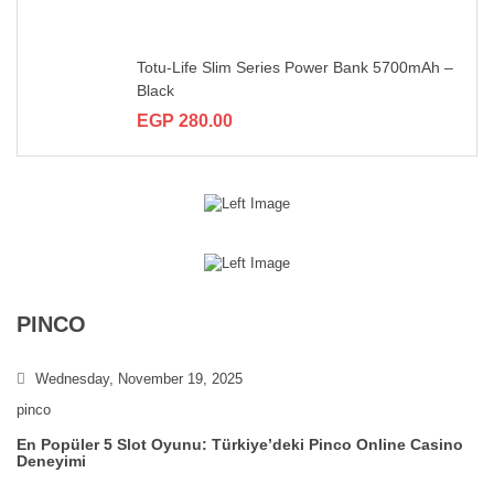
Totu-Life Slim Series Power Bank 5700mAh –
Black
EGP
280.00
PINCO
Wednesday, November 19, 2025
pinco
En Popüler 5 Slot Oyunu: Türkiye’deki Pinco Online Casino
Deneyimi