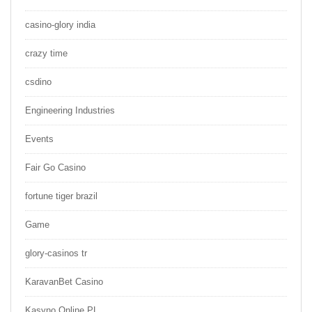
casino-glory india
crazy time
csdino
Engineering Industries
Events
Fair Go Casino
fortune tiger brazil
Game
glory-casinos tr
KaravanBet Casino
Kasyno Online PL