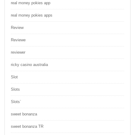
real money pokies app
real money pokies apps
Review
Reviewe
reviewer
ricky casino australia
Slot
Slots
Slots`
sweet bonanza
sweet bonanza TR