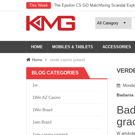
This Week
The Epsilon CS:GO Matchfixing Scandal Expl
HOME
MOBILES & TABLETS
ACCESSORIES
Home
verde casino poland
VERD
BLOG CATEGORIES
1w
Monday
Badania 
1Win AZ Casino
Bad
1Win Brasil
gra
1win Brazil
W artykule
1win casino spanish