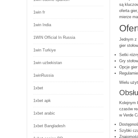
są kluczow
oferta gie
1win fr
mierze ma
1win India
Ofer
1WIN Official In Russia
Jednym z 
gier stoło
1win Turkiye
Setki różn
Gry stołow
1win uzbekistan
Opcje gier
Regularnie
1winRussia
Wielu użyt
1xbet
Obsłu
1xbet apk
Kolejnym k
czasów rea
1xbet arabic
w Verde C
Dostępność
1xbet Bangladesh
Szybki cza
Znajomość