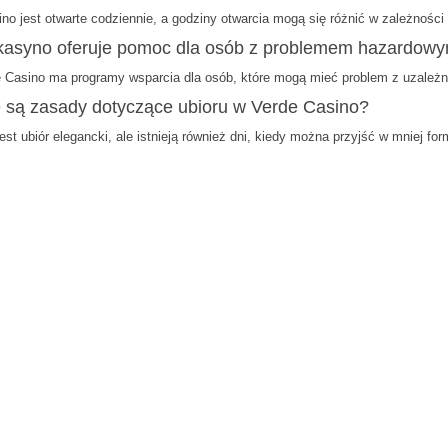
no jest otwarte codziennie, a godziny otwarcia mogą się różnić w zależności 
 kasyno oferuje pomoc dla osób z problemem hazardow
e Casino ma programy wsparcia dla osób, które mogą mieć problem z uzależn
e są zasady dotyczące ubioru w Verde Casino?
est ubiór elegancki, ale istnieją również dni, kiedy można przyjść w mniej for