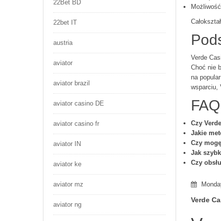
22Bet BD
Możliwość
Całokszta
22bet IT
Pod
austria
Verde Casi
aviator
Choć nie b
na popular
aviator brazil
wsparciu,
FAQ
aviator casino DE
Czy Verde
aviator casino fr
Jakie met
Czy mogę
aviator IN
Jak szybk
Czy obsłu
aviator ke
aviator mz
Monday
Verde Ca
aviator ng