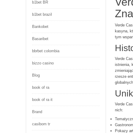
Ver
b1bet BR
Zna
b1bet brazil
Verde Casi
Bankobet
kasyna, kt
tym wspan
Basaribet
Hist
bbrbet colombia
Verde Cas
bizzo casino
istnienia,
zmieniając
Blog
rzesze ent
globalnych
book of ra
Unik
book of ra it
Verde Casi
nich:
Brand
Tematyczne
casibom tr
Gastronom
Pokazy ar