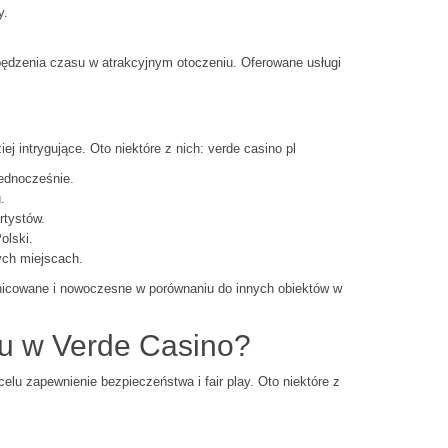
y.
 spędzenia czasu w atrakcyjnym otoczeniu. Oferowane usługi
ej intrygujące. Oto niektóre z nich:
verde casino pl
jednocześnie.
.
rtystów.
olski.
ych miejscach.
różnicowane i nowoczesne w porównaniu do innych obiektów w
du w Verde Casino?
lu zapewnienie bezpieczeństwa i fair play. Oto niektóre z