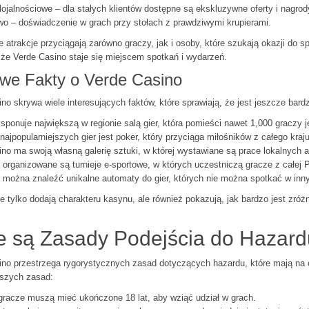
ojalnościowe – dla stałych klientów dostępne są ekskluzywne oferty i nagrod
wo – doświadczenie w grach przy stołach z prawdziwymi krupierami.
e atrakcje przyciągają zarówno graczy, jak i osoby, które szukają okazji do
 że Verde Casino staje się miejscem spotkań i wydarzeń.
we Fakty o Verde Casino
no skrywa wiele interesujących faktów, które sprawiają, że jest jeszcze bardzi
ponuje największą w regionie salą gier, która pomieści nawet 1,000 graczy 
ajpopularniejszych gier jest poker, który przyciąga miłośników z całego kraju
no ma swoją własną galerię sztuki, w której wystawiane są prace lokalnych a
 organizowane są turnieje e-sportowe, w których uczestniczą gracze z całej P
 można znaleźć unikalne automaty do gier, których nie można spotkać w inn
ie tylko dodają charakteru kasynu, ale również pokazują, jak bardzo jest z
e są Zasady Podejścia do Hazar
no przestrzega rygorystycznych zasad dotyczących hazardu, które mają na ce
jszych zasad:
racze muszą mieć ukończone 18 lat, aby wziąć udział w grach.