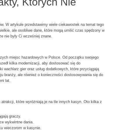
kty, Których Nie
któw. W artykule przedstawimy wiele ciekawostek na temat tego
wielkie, ale osobliwe dane, które mogą umilić czas spędzony w
e nie były Ci wcześniej znane.
ejszych miejsc hazardowych w Polsce. Od początku swojego
szedł kilka modernizacji, aby dostosować się do
i wachlarz gier oraz usług dodatkowych, które przyciągają
oju branży, ale również o konieczności dostosowywania się do
ni lat.
trakcji, które wyróżniają je na tle innych kasyn. Oto kilka z
ągają graczy.
ce wykwintne dania.
ku wieczorom w kasynie.