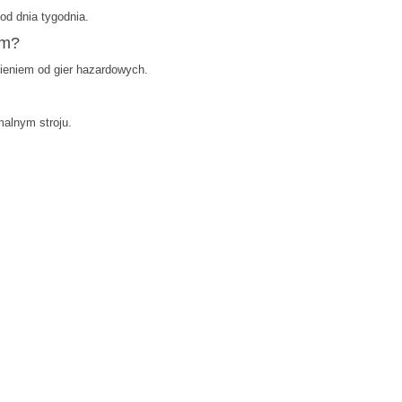
od dnia tygodnia.
ym?
ieniem od gier hazardowych.
malnym stroju.