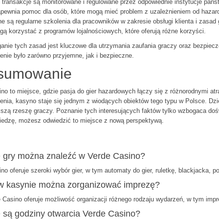
 transakcje są monitorowane i regulowane przez odpowiednie instytucje pań
pewnia pomoc dla osób, które mogą mieć problem z uzależnieniem od hazar
 są regularne szkolenia dla pracowników w zakresie obsługi klienta i zasad 
gą korzystać z programów lojalnościowych, które oferują różne korzyści.
anie tych zasad jest kluczowe dla utrzymania zaufania graczy oraz bezpiecz
nie było zarówno przyjemne, jak i bezpieczne.
sumowanie
no to miejsce, gdzie pasja do gier hazardowych łączy się z różnorodnymi atra
nia, kasyno staje się jednym z wiodących obiektów tego typu w Polsce. Dzi
kszą rzeszę graczy. Poznanie tych interesujących faktów tylko wzbogaca doś
iedzę, możesz odwiedzić to miejsce z nową perspektywą.
e gry można znaleźć w Verde Casino?
no oferuje szeroki wybór gier, w tym automaty do gier, ruletkę, blackjacka, p
 w kasynie można zorganizować imprezę?
 Casino oferuje możliwość organizacji różnego rodzaju wydarzeń, w tym impr
e są godziny otwarcia Verde Casino?