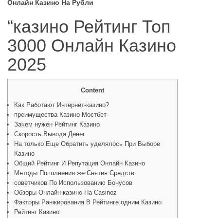
Онлайн Казино На Рубли
“казино Рейтинг Топ
3000 Онлайн Казино
2025
Content
Как Работают Интернет-казино?
преимущества Казино Мостбет
Зачем нужен Рейтинг Казино
Скорость Вывода Денег
На только Еще Обратить уделялось При Выборе
Казино
Общий Рейтинг И Репутация Онлайн Казино
Методы Пополнения же Снятия Средств
советчиков По Использованию Бонусов
Обзоры Онлайн-казино На Casinoz
Факторы Ранжирования В Рейтинге одним Казино
Рейтинг Казино