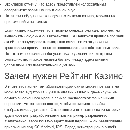
Эксклавов отмечу, что здесь представлен колоссальный
ассортимент азартных игр и любой вкус.
Читатели найдут список надежных биткоин казино, мобильных
приложений и не только.
Если казино надежнее, то в первую очередь оно сделано честно
выполнять бонусные обязательства. Не меняться правила посреди
акций, не аннулировать выигрыши клиентов из-за двойной
трактования правил, понятно прописывать все обстоятельствами.
Не так важнее номинал бонусов, мало условия их отыгрыша.
Большинство игроков найдем баланс между адекватными
условиями и привлекательной суммами.
Зачем нужен Рейтинг Казино
В итоге этот аспект антибольшевицкая сайта может повлиять на
количество аудитории. Лучшие онлайн казино и даже клубы не
самого высоченного уровня сейчас располагают мобильными
версиями. Естественно важно, чтобы но элементы сайта
отображались адекватно. Это помимо и игр, немногих из которых
адаптированы разработчиками под например разрешения.
Желательно, этого помимо адаптивной версии были реализованы
приложения под ОС Android, iOS. Перед регистрацией в онлайн