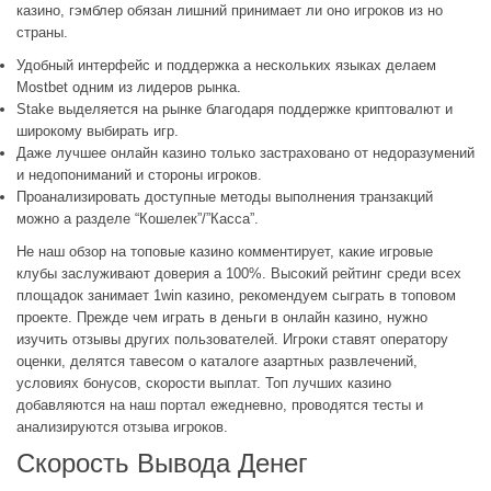
казино, гэмблер обязан лишний принимает ли оно игроков из но
страны.
Удобный интерфейс и поддержка а нескольких языках делаем
Mostbet одним из лидеров рынка.
Stake выделяется на рынке благодаря поддержке криптовалют и
широкому выбирать игр.
Даже лучшее онлайн казино только застраховано от недоразумений
и недопониманий и стороны игроков.
Проанализировать доступные методы выполнения транзакций
можно а разделе “Кошелек”/”Касса”.
Не наш обзор на топовые казино комментирует, какие игровые
клубы заслуживают доверия а 100%. Высокий рейтинг среди всех
площадок занимает 1win казино, рекомендуем сыграть в топовом
проекте. Прежде чем играть в деньги в онлайн казино, нужно
изучить отзывы других пользователей. Игроки ставят оператору
оценки, делятся тавесом о каталоге азартных развлечений,
условиях бонусов, скорости выплат. Топ лучших казино
добавляются на наш портал ежедневно, проводятся тесты и
анализируются отзыва игроков.
Скорость Вывода Денег