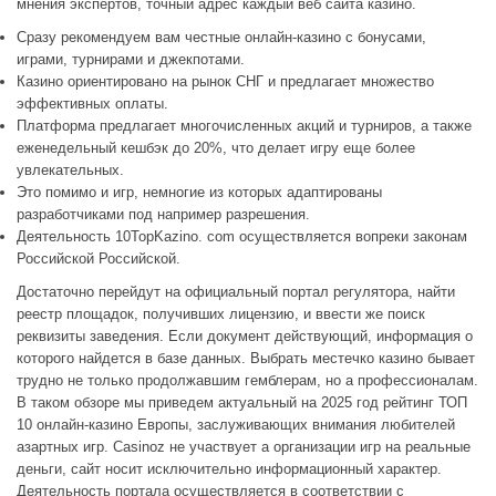
мнения экспертов, точный адрес каждый веб сайта казино.
Сразу рекомендуем вам честные онлайн-казино с бонусами,
играми, турнирами и джекпотами.
Казино ориентировано на рынок СНГ и предлагает множество
эффективных оплаты.
Платформа предлагает многочисленных акций и турниров, а также
еженедельный кешбэк до 20%, что делает игру еще более
увлекательных.
Это помимо и игр, немногие из которых адаптированы
разработчиками под например разрешения.
Деятельность 10TopKazino. com осуществляется вопреки законам
Российской Российской.
Достаточно перейдут на официальный портал регулятора, найти
реестр площадок, получивших лицензию, и ввести же поиск
реквизиты заведения. Если документ действующий, информация о
которого найдется в базе данных. Выбрать местечко казино бывает
трудно не только продолжавшим гемблерам, но а профессионалам.
В таком обзоре мы приведем актуальный на 2025 год рейтинг ТОП
10 онлайн-казино Европы, заслуживающих внимания любителей
азартных игр. Casinoz не участвует а организации игр на реальные
деньги, сайт носит исключительно информационный характер.
Деятельность портала осуществляется в соответствии с