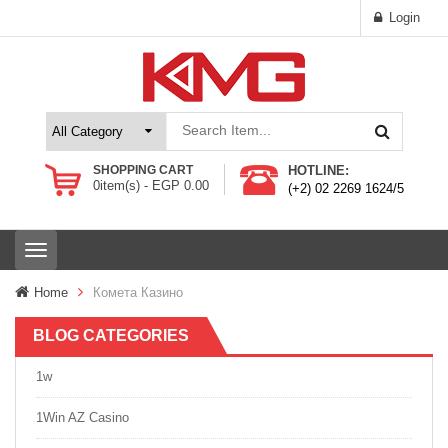
Login
SHOPPING CART
HOTLINE:
0
item(s) -
EGP
0.00
(+2) 02 2269 1624/5
T
o
g
Home
Комета Казино
g
l
BLOG CATEGORIES
e
n
a
1w
v
i
1Win AZ Casino
g