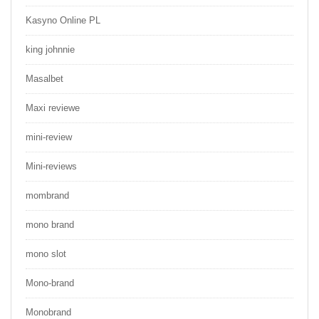
Kasyno Online PL
king johnnie
Masalbet
Maxi reviewe
mini-review
Mini-reviews
mombrand
mono brand
mono slot
Mono-brand
Monobrand