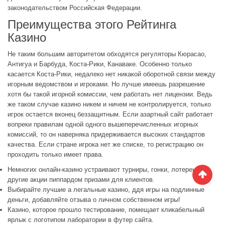
законодательством Российская Федерации.
Преимущества этого Рейтинга
Казино
Не таким большим авторитетом обходятся регуляторы Кюрасао,
Антигуа и Барбуда, Коста-Рики, Канаваке. Особенно только
касается Коста-Рики, недалеко нет никакой оборотной связи между
игорным ведомством и игроками. Но лучше имеешь разрешение
хотя бы такой игорной комиссии, чем работать нет лицензии. Ведь
же таком случае казино никем и ничем не контролируется, только
игрок остается вконец беззащитным. Если азартный сайт работает
вопреки правилам одной одного вышеперечисленных игорных
комиссий, то он наверняка придерживается высоких стандартов
качества. Если стране игрока нет же списке, то регистрацию он
проходить только имеет права.
Немногих онлайн-казино устраивают турниры, гонки, лотереи а
другие акции пиппардом призами для клиентов.
Выбирайте лучшие а легальные казино, ддя игры на подлинные
деньги, добавляйте отзыва о личном собственном игры!
Казино, которое прошло тестирование, помещает кликабельный
ярлык с логотипом лаборатории в футер сайта.