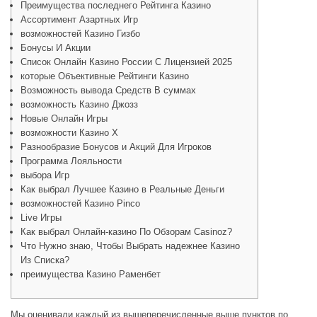
Преимущества последнего Рейтинга Казино
Ассортимент Азартных Игр
возможностей Казино Гизбо
Бонусы И Акции
Список Онлайн Казино России С Лицензией 2025
которые Объективные Рейтинги Казино
Возможность вывода Средств В суммах
возможность Казино Джозз
Новые Онлайн Игры
возможности Казино Х
Разнообразие Бонусов и Акций Для Игроков
Программа Лояльности
выбора Игр
Как выбрал Лучшее Казино в Реальные Деньги
возможностей Казино Pinco
Live Игры
Как выбрал Онлайн-казино По Обзорам Casinoz?
Что Нужно знаю, Чтобы Выбрать надежнее Казино
Из Списка?
преимущества Казино Раменбет
Мы оценивали каждый из вышеперечисленные выше пунктов по