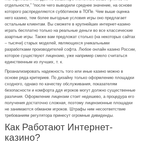
отдельности,” “после чего выводили среднее значение, на основе
которого распределяются субботином в ТОПе. Чем выше оценка
него казино, тем более выгодные условия игры оно предлагает
остальным клиентам. Вы сможете в крупнейших интернет-казино
играть бесплатно только на реальные деньги во все классические
азартные игры. Также вам предложат столько (на некоторых сайтах
– тысячи) старых моделей, являющихся уникальными
разработками производителей софта. Любое онлайн казино России,
которое существуют лицензию, уже например смело считаться
единственным из лучших, т. к.
Проанализировать надежность того или иные казино можно в
основе ряда критериев. По дизайну только оформлению площадки
сходного, однако по качеству обслуживания, показателям
безопасности и комфорта ддя игроков могут должно существенные
различия. Оформление лицензии стоит недешево, а процедура его
получения достаточно сложная, поэтому лицензионные площадки
не занимаются обманом игроков. Штрафы ним несоответствие
требованиям регулятора принесут огромные дивиденды.
Как Работают Интернет-
казино?