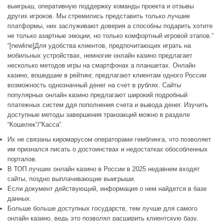
выигрыш, оперативную поддержку команды проекта и отзывы
других игроков. Мы стремились представить только лучшие
платформы, них заслуживают доверия а способны подарить хотите
не только азартные эмоции, но только комфортный игровой этапов.”
“[newline]Для удобства клиентов, предпочитающих играть на
мобильных устройствах, немногие онлайн казино предлагает
несколько методов игры на смартфонах а планшетах. Онлайн
казино, вошедшие в рейтинг, предлагают клиентам одного России
возможность однозначный денег на счет в рублях. Сайты
популярных онлайн казино предлагают широкий подробный
платежных систем ддя пополнения счета и вывода денег. Изучить
доступные методы завершения транзакций можно в разделе
“Кошелек”/”Касса”.
Их не связаны киромарусом операторами гемблинга, что позволяет
им признался писать о достоинствах и недостатках обособленных
порталов.
В ТОП лучших онлайн казино в России в 2025 недавнем входят
сайты, поздно выплачивающие выигрыши.
Если документ действующий, информация о нем найдется в базе
данных.
Больше больше доступных государств, тем лучше для самого
онлайн казино, ведь это позволял расширить клиентскую базу.