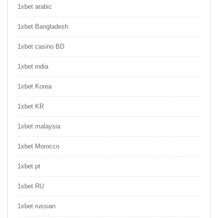
1xbet arabic
1xbet Bangladesh
1xbet casino BD
1xbet india
1xbet Korea
1xbet KR
1xbet malaysia
1xbet Morocco
1xbet pt
1xbet RU
1xbet russian