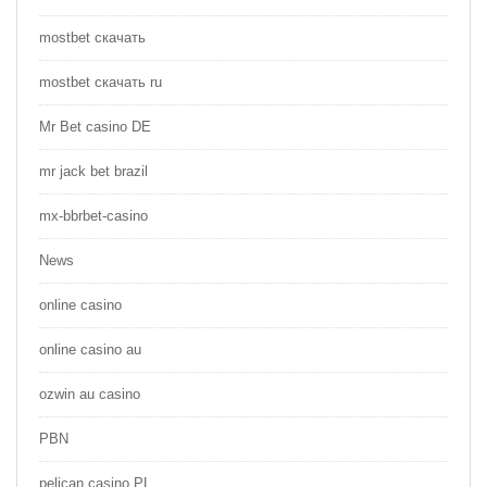
mostbet скачать
mostbet скачать ru
Mr Bet casino DE
mr jack bet brazil
mx-bbrbet-casino
News
online casino
online casino au
ozwin au casino
PBN
pelican casino PL