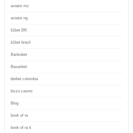
aviator mz
aviator ng
b1bet BR
b1bet brazil
Bankobet
Basaribet
bbrbet colombia
bizzo casino
Blog
book of ra
book of ra it