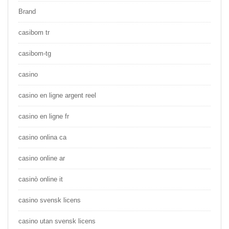
Brand
casibom tr
casibom-tg
casino
casino en ligne argent reel
casino en ligne fr
casino onlina ca
casino online ar
casinò online it
casino svensk licens
casino utan svensk licens