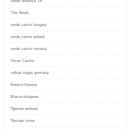
sweet bonanza TR
This Week
verde casino hungary
verde casino poland
verde casino romania
Vovan Casino
vulkan vegas germany
Комета Казино
Макси-обзорник
Пролив мейнов
Пролив сетки