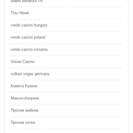
sweet bonanza TR
This Week
verde casino hungary
verde casino poland
verde casino romania
Vovan Casino
vulkan vegas germany
Комета Казино
Макси-обзорник
Пролив мейнов
Пролив сетки