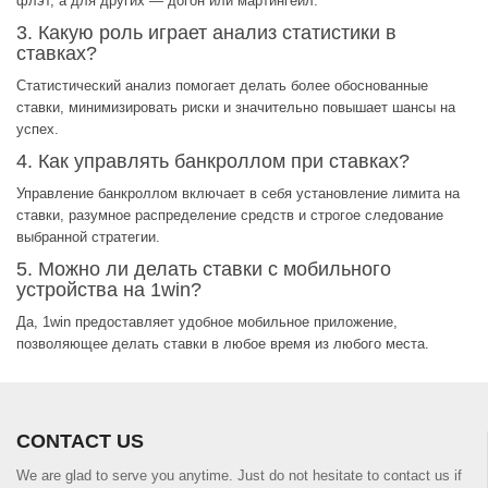
флэт, а для других — догон или мартингейл.
3. Какую роль играет анализ статистики в
ставках?
Статистический анализ помогает делать более обоснованные
ставки, минимизировать риски и значительно повышает шансы на
успех.
4. Как управлять банкроллом при ставках?
Управление банкроллом включает в себя установление лимита на
ставки, разумное распределение средств и строгое следование
выбранной стратегии.
5. Можно ли делать ставки с мобильного
устройства на 1win?
Да, 1win предоставляет удобное мобильное приложение,
позволяющее делать ставки в любое время из любого места.
CONTACT US
We are glad to serve you anytime. Just do not hesitate to contact us if