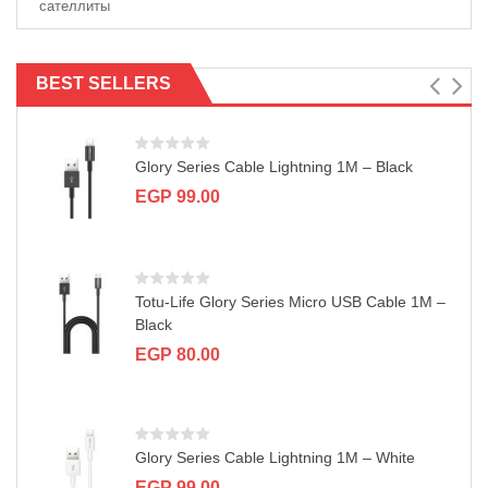
сателлиты
BEST SELLERS
Glory Series Cable Lightning 1M – Black
EGP
99.00
Totu-Life Glory Series Micro USB Cable 1M –
Black
EGP
80.00
Glory Series Cable Lightning 1M – White
EGP
99.00