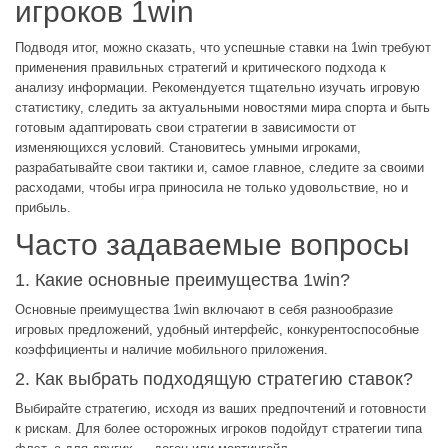
игроков 1win
Подводя итог, можно сказать, что успешные ставки на 1win требуют
применения правильных стратегий и критического подхода к
анализу информации. Рекомендуется тщательно изучать игровую
статистику, следить за актуальными новостями мира спорта и быть
готовым адаптировать свои стратегии в зависимости от
изменяющихся условий. Становитесь умными игроками,
разрабатывайте свои тактики и, самое главное, следите за своими
расходами, чтобы игра приносила не только удовольствие, но и
прибыль.
Часто задаваемые вопросы
1. Какие основные преимущества 1win?
Основные преимущества 1win включают в себя разнообразие
игровых предложений, удобный интерфейс, конкурентоспособные
коэффициенты и наличие мобильного приложения.
2. Как выбрать подходящую стратегию ставок?
Выбирайте стратегию, исходя из ваших предпочтений и готовности
к рискам. Для более осторожных игроков подойдут стратегии типа