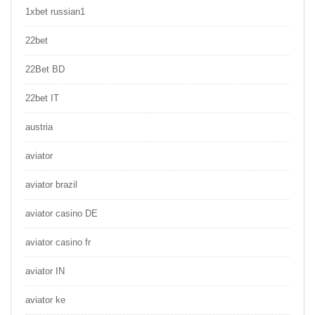
1xbet russian1
22bet
22Bet BD
22bet IT
austria
aviator
aviator brazil
aviator casino DE
aviator casino fr
aviator IN
aviator ke