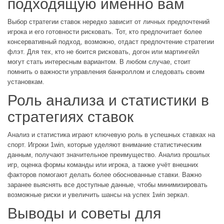
подходящую именно вам
Выбор стратегии ставок нередко зависит от личных предпочтений
игрока и его готовности рисковать. Тот, кто предпочитает более
консервативный подход, возможно, отдаст предпочтение стратегии
флэт. Для тех, кто не боится рисковать, догон или мартингейл
могут стать интересным вариантом. В любом случае, стоит
помнить о важности управления банкроллом и следовать своим
установкам.
Роль анализа и статистики в
стратегиях ставок
Анализ и статистика играют ключевую роль в успешных ставках на
спорт. Игроки 1win, которые уделяют внимание статистическим
данным, получают значительное преимущество. Анализ прошлых
игр, оценка формы команды или игрока, а также учёт внешних
факторов помогают делать более обоснованные ставки. Важно
заранее выяснять все доступные данные, чтобы минимизировать
возможные риски и увеличить шансы на успех
1win зеркал
.
Выводы и советы для