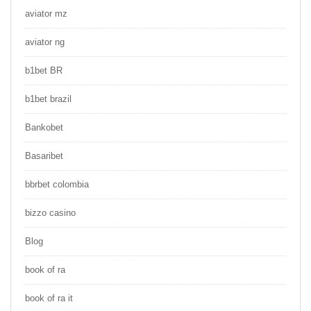
aviator mz
aviator ng
b1bet BR
b1bet brazil
Bankobet
Basaribet
bbrbet colombia
bizzo casino
Blog
book of ra
book of ra it