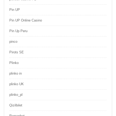
Pin UP
Pin UP Online Casino
Pin Up Peru
pinco
Pirots SE
Plinko
plinko in
plinko UK
plinko_pl
Qizilbilet
Ramenbet