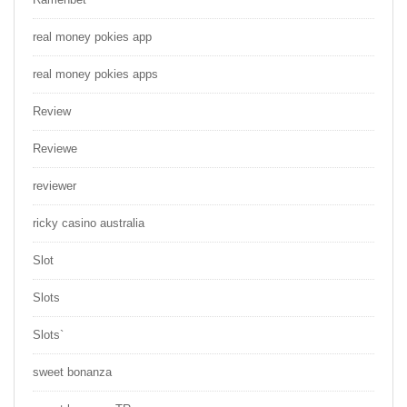
real money pokies app
real money pokies apps
Review
Reviewe
reviewer
ricky casino australia
Slot
Slots
Slots`
sweet bonanza