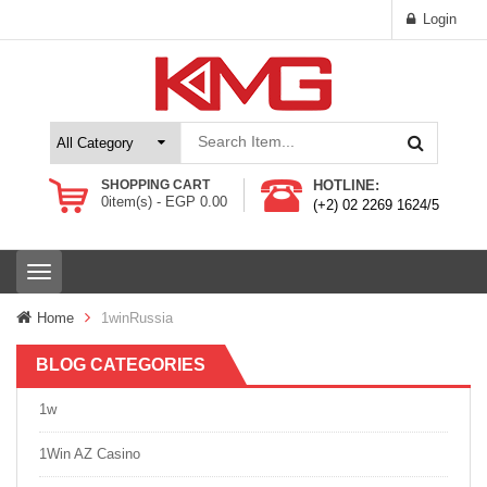
Login
SHOPPING CART
HOTLINE:
0
item(s) -
EGP
0.00
(+2) 02 2269 1624/5
T
o
g
Home
1winRussia
g
l
BLOG CATEGORIES
e
n
a
1w
v
i
1Win AZ Casino
g