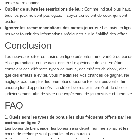
tenter votre chance.
Oublier de suivre les restrictions de jeu :
Comme indiqué plus haut,
tous les jeux ne sont pas égaux – soyez conscient de ceux qui sont
exclus.
Ignorer les recommandations des autres joueurs :
Les avis en ligne
peuvent fournir des informations précieuses sur la fiabilité des offres.
Conclusion
Les nouveaux sites de casino en ligne présentent une variété de bonus
et de promotions qui peuvent enrichir l’expérience de jeu. En étant
conscient des différents types de bonus, des critères de choix, ainsi
que des erreurs à éviter, vous maximisez vos chances de gagner. Ne
négligez pas non plus les promotions récurrentes, qui peuvent offrir
encore plus d’opportunités. La clé est de rester informé et de choisir
judicieusement afin de vivre une expérience de jeu positive et lucrative.
FAQ
1. Quels sont les types de bonus les plus fréquents offerts par les
casinos en ligne ?
Les bonus de bienvenue, les bonus sans dépôt, les free spins, et les
bonus de recharge sont parmi les plus courants.