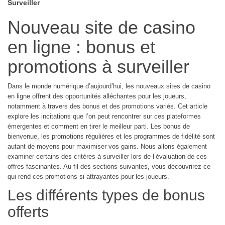
Surveiller
Nouveau site de casino
en ligne : bonus et
promotions à surveiller
Dans le monde numérique d’aujourd’hui, les nouveaux sites de casino
en ligne offrent des opportunités alléchantes pour les joueurs,
notamment à travers des bonus et des promotions variés. Cet article
explore les incitations que l’on peut rencontrer sur ces plateformes
émergentes et comment en tirer le meilleur parti. Les bonus de
bienvenue, les promotions régulières et les programmes de fidélité sont
autant de moyens pour maximiser vos gains. Nous allons également
examiner certains des critères à surveiller lors de l’évaluation de ces
offres fascinantes. Au fil des sections suivantes, vous découvrirez ce
qui rend ces promotions si attrayantes pour les joueurs.
Les différents types de bonus
offerts