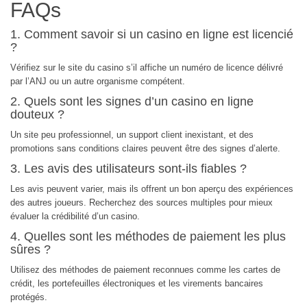
FAQs
1. Comment savoir si un casino en ligne est licencié
?
Vérifiez sur le site du casino s’il affiche un numéro de licence délivré
par l’ANJ ou un autre organisme compétent.
2. Quels sont les signes d’un casino en ligne
douteux ?
Un site peu professionnel, un support client inexistant, et des
promotions sans conditions claires peuvent être des signes d’alerte.
3. Les avis des utilisateurs sont-ils fiables ?
Les avis peuvent varier, mais ils offrent un bon aperçu des expériences
des autres joueurs. Recherchez des sources multiples pour mieux
évaluer la crédibilité d’un casino.
4. Quelles sont les méthodes de paiement les plus
sûres ?
Utilisez des méthodes de paiement reconnues comme les cartes de
crédit, les portefeuilles électroniques et les virements bancaires
protégés.