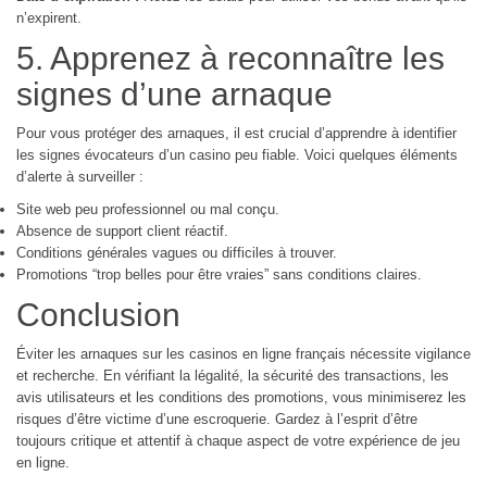
n’expirent.
5. Apprenez à reconnaître les
signes d’une arnaque
Pour vous protéger des arnaques, il est crucial d’apprendre à identifier
les signes évocateurs d’un casino peu fiable. Voici quelques éléments
d’alerte à surveiller :
Site web peu professionnel ou mal conçu.
Absence de support client réactif.
Conditions générales vagues ou difficiles à trouver.
Promotions “trop belles pour être vraies” sans conditions claires.
Conclusion
Éviter les arnaques sur les casinos en ligne français nécessite vigilance
et recherche. En vérifiant la légalité, la sécurité des transactions, les
avis utilisateurs et les conditions des promotions, vous minimiserez les
risques d’être victime d’une escroquerie. Gardez à l’esprit d’être
toujours critique et attentif à chaque aspect de votre expérience de jeu
en ligne.