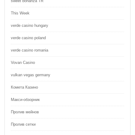
sweet bonanza TR
This Week
verde casino hungary
verde casino poland
verde casino romania
Vovan Casino
vulkan vegas germany
Комета Казино
Макси-обзорник
Пролив мейнов
Пролив сетки