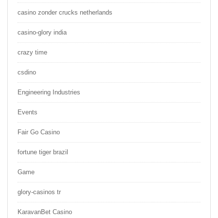
casino zonder crucks netherlands
casino-glory india
crazy time
csdino
Engineering Industries
Events
Fair Go Casino
fortune tiger brazil
Game
glory-casinos tr
KaravanBet Casino