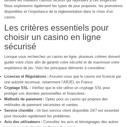
lumière les meilleurs casinos récents qui répondent à ces exigences.
Nous explorerons également les types de jeux proposés, les promotions
disponibles et l’importance de la réglementation dans le choix d’un
casino.
Les critères essentiels pour
choisir un casino en ligne
sécurisé
Lorsque vous recherchez un casino en ligne, plusieurs critères doivent
guider votre choix afin de garantir votre sécurité et de maximiser votre
expérience de jeu. Voici les principaux éléments à considérer :
Licences et Régulations :
Assurez-vous que le casino est licencié par
une autorité reconnue, notamment l’ARJEL en France.
Cryptage SSL :
Vérifiez que le site utilise un cryptage SSL pour
protéger vos données personnelles et financières.
Methods de paiement :
Optez pour un casino qui propose des
méthodes de paiement sécurisées et variées.
Service clientèle :
Un bon service client disponible 24/7 est essentiel
pour résoudre rapidement les problèmes.
Avis des utilisateurs :
Consultez les avis et témoignages des autres