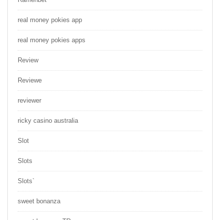
real money pokies app
real money pokies apps
Review
Reviewe
reviewer
ricky casino australia
Slot
Slots
Slots`
sweet bonanza