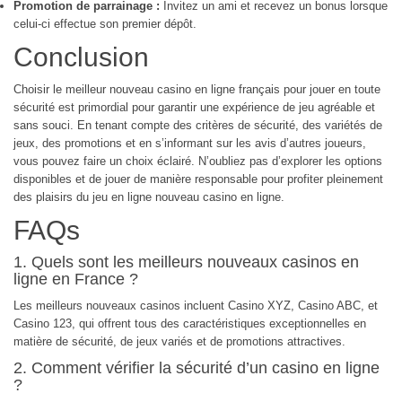
Promotion de parrainage :
Invitez un ami et recevez un bonus lorsque
celui-ci effectue son premier dépôt.
Conclusion
Choisir le meilleur nouveau casino en ligne français pour jouer en toute
sécurité est primordial pour garantir une expérience de jeu agréable et
sans souci. En tenant compte des critères de sécurité, des variétés de
jeux, des promotions et en s’informant sur les avis d’autres joueurs,
vous pouvez faire un choix éclairé. N’oubliez pas d’explorer les options
disponibles et de jouer de manière responsable pour profiter pleinement
des plaisirs du jeu en ligne
nouveau casino en ligne
.
FAQs
1. Quels sont les meilleurs nouveaux casinos en
ligne en France ?
Les meilleurs nouveaux casinos incluent Casino XYZ, Casino ABC, et
Casino 123, qui offrent tous des caractéristiques exceptionnelles en
matière de sécurité, de jeux variés et de promotions attractives.
2. Comment vérifier la sécurité d’un casino en ligne
?