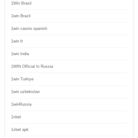
a
1Win Brasil
t
i
1win Brazil
o
n
1win casino spanish
1win fr
1win India
1WIN Official In Russia
1win Turkiye
1win uzbekistan
1winRussia
1xbet
1xbet apk