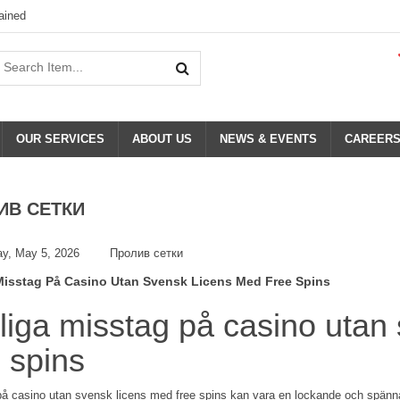
ained
OUR SERVICES
ABOUT US
NEWS & EVENTS
CAREER
ИВ СЕТКИ
y, May 5, 2026
Пролив сетки
Misstag På Casino Utan Svensk Licens Med Free Spins
liga misstag på casino utan
e spins
på casino utan svensk licens med free spins kan vara en lockande och spänn