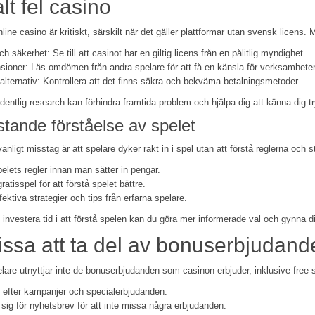
lt fel casino
line casino är kritiskt, särskilt när det gäller plattformar utan svensk licens.
h säkerhet: Se till att casinot har en giltig licens från en pålitlig myndighet.
ioner: Läs omdömen från andra spelare för att få en känsla för verksamhete
alternativ: Kontrollera att det finns säkra och bekväma betalningsmetoder.
rdentlig research kan förhindra framtida problem och hjälpa dig att känna dig t
istande förståelse av spelet
anligt misstag är att spelare dyker rakt in i spel utan att förstå reglerna och st
pelets regler innan man sätter in pengar.
atisspel för att förstå spelet bättre.
ektiva strategier och tips från erfarna spelare.
investera tid i att förstå spelen kan du göra mer informerade val och gynna d
issa att ta del av bonuserbjudand
are utnyttjar inte de bonuserbjudanden som casinon erbjuder, inklusive free spi
k efter kampanjer och specialerbjudanden.
 sig för nyhetsbrev för att inte missa några erbjudanden.