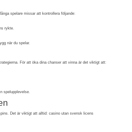
 Många spelare missar att kontrollera följande:
ns rykte.
rygg när du spelar.
rategierna. För att öka dina chanser att vinna är det viktigt att:
in spelupplevelse.
en
ns. Det är viktigt att alltid:
casino utan svensk licens