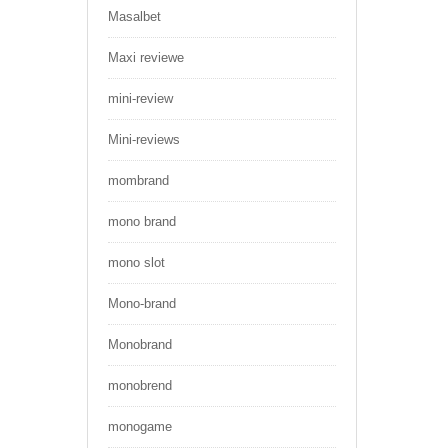
Masalbet
Maxi reviewe
mini-review
Mini-reviews
mombrand
mono brand
mono slot
Mono-brand
Monobrand
monobrend
monogame