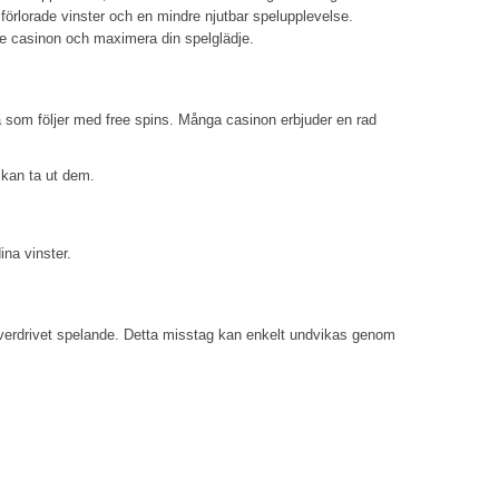
 förlorade vinster och en mindre njutbar spelupplevelse.
ne casinon och maximera din spelglädje.
na som följer med free spins. Många casinon erbjuder en rad
 kan ta ut dem.
ina vinster.
 överdrivet spelande. Detta misstag kan enkelt undvikas genom