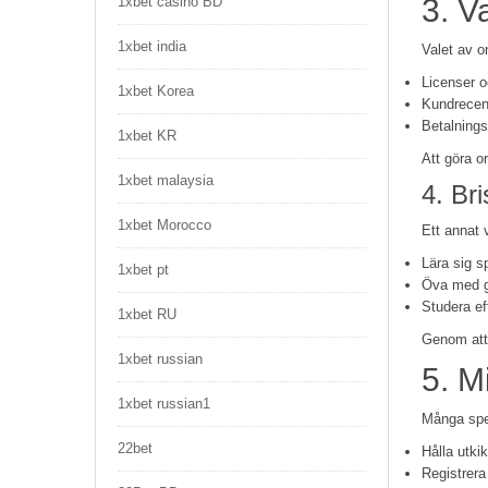
3. Va
1xbet casino BD
1xbet india
Valet av on
Licenser oc
1xbet Korea
Kundrecens
Betalnings
1xbet KR
Att göra o
1xbet malaysia
4. Br
1xbet Morocco
Ett annat v
Lära sig s
1xbet pt
Öva med gr
Studera eff
1xbet RU
Genom att 
1xbet russian
5. M
1xbet russian1
Många spel
22bet
Hålla utki
Registrera