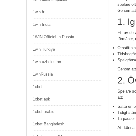
spelare of
Genom att 
1win fr
1. I
1win India
Ett av de 
1WIN Official In Russia
förmåner, 
Omsättning
1win Turkiye
Tidsbegrän
Spelgränse
1win uzbekistan
Genom att 
1winRussia
2. Ö
1xbet
Spelare so
att:
1xbet apk
Sätta en b
1xbet arabic
Tidigt stä
Ta pauser 
1xbet Bangladesh
Att känna 