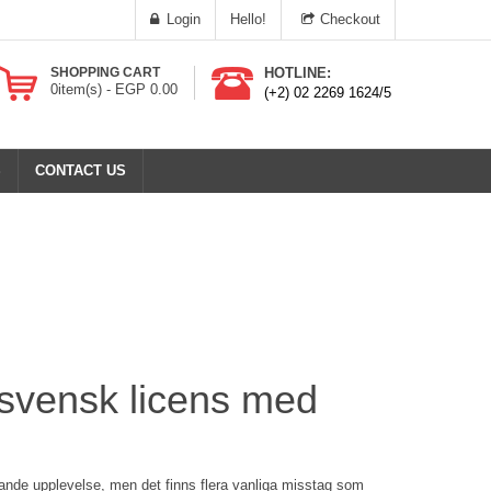
Login
Hello!
Checkout
SHOPPING CART
HOTLINE:
0
item(s) -
EGP
0.00
(+2) 02 2269 1624/5
S
CONTACT US
 svensk licens med
ande upplevelse, men det finns flera vanliga misstag som