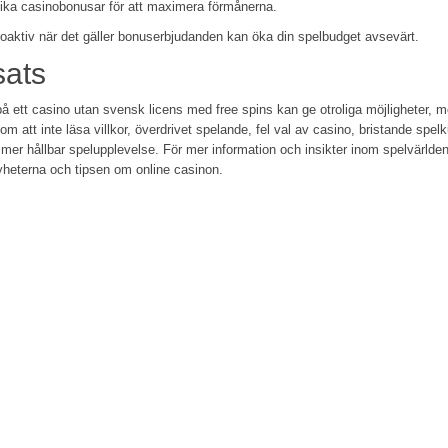
ika casinobonusar för att maximera förmånerna.
roaktiv när det gäller bonuserbjudanden kan öka din spelbudget avsevärt.
sats
på ett casino utan svensk licens med free spins kan ge otroliga möjligheter
om att inte läsa villkor, överdrivet spelande, fel val av casino, bristande s
 mer hållbar spelupplevelse. För mer information och insikter inom spelvärlde
heterna och tipsen om online casinon.