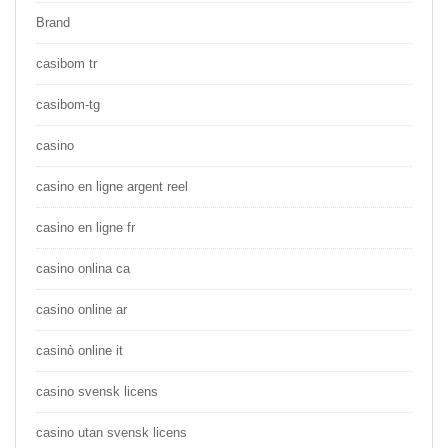
Brand
casibom tr
casibom-tg
casino
casino en ligne argent reel
casino en ligne fr
casino onlina ca
casino online ar
casinò online it
casino svensk licens
casino utan svensk licens