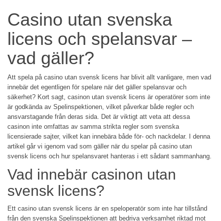
Casino utan svenska
licens och spelansvar –
vad gäller?
Att spela på casino utan svensk licens har blivit allt vanligare, men vad
innebär det egentligen för spelare när det gäller spelansvar och
säkerhet? Kort sagt, casinon utan svensk licens är operatörer som inte
är godkända av Spelinspektionen, vilket påverkar både regler och
ansvarstagande från deras sida. Det är viktigt att veta att dessa
casinon inte omfattas av samma strikta regler som svenska
licensierade sajter, vilket kan innebära både för- och nackdelar. I denna
artikel går vi igenom vad som gäller när du spelar på casino utan
svensk licens och hur spelansvaret hanteras i ett sådant sammanhang.
Vad innebär casinon utan
svensk licens?
Ett casino utan svensk licens är en speloperatör som inte har tillstånd
från den svenska Spelinspektionen att bedriva verksamhet riktad mot