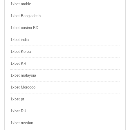
1xbet arabic
1xbet Bangladesh
1xbet casino BD
1xbet india
1xbet Korea
1xbet KR
1xbet malaysia
1xbet Morocco
1xbet pt
1xbet RU
1xbet russian