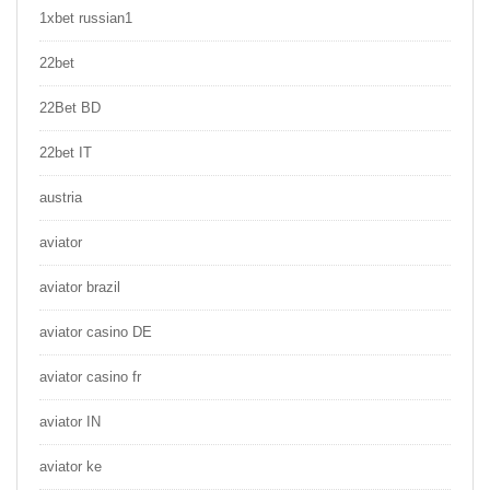
1xbet russian1
22bet
22Bet BD
22bet IT
austria
aviator
aviator brazil
aviator casino DE
aviator casino fr
aviator IN
aviator ke