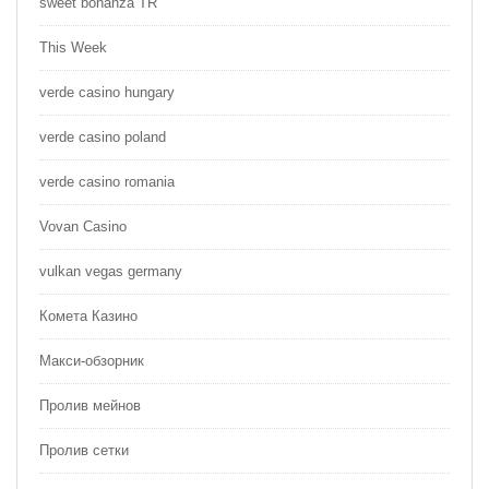
sweet bonanza TR
This Week
verde casino hungary
verde casino poland
verde casino romania
Vovan Casino
vulkan vegas germany
Комета Казино
Макси-обзорник
Пролив мейнов
Пролив сетки