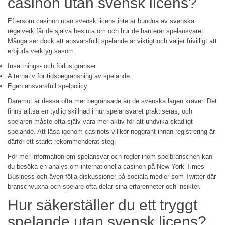
casinon utan svensk licens?
Eftersom casinon utan svensk licens inte är bundna av svenska
regelverk får de själva besluta om och hur de hanterar spelansvaret.
Många ser dock att ansvarsfullt spelande är viktigt och väljer frivilligt att
erbjuda verktyg såsom:
Insättnings- och förlustgränser
Alternativ för tidsbegränsning av spelande
Egen ansvarsfull spelpolicy
Däremot är dessa ofta mer begränsade än de svenska lagen kräver. Det
finns alltså en tydlig skillnad i hur spelansvaret praktiseras, och
spelaren måste ofta själv vara mer aktiv för att undvika skadligt
spelande. Att läsa igenom casinots villkor noggrant innan registrering är
därför ett starkt rekommenderat steg.
För mer information om spelansvar och regler inom spelbranschen kan
du besöka en analys om internationella casinon på
New York Times
Business
och även följa diskussioner på sociala medier som
Twitter
där
branschvuxna och spelare ofta delar sina erfarenheter och insikter.
Hur säkerställer du ett tryggt
spelande utan svensk licens?