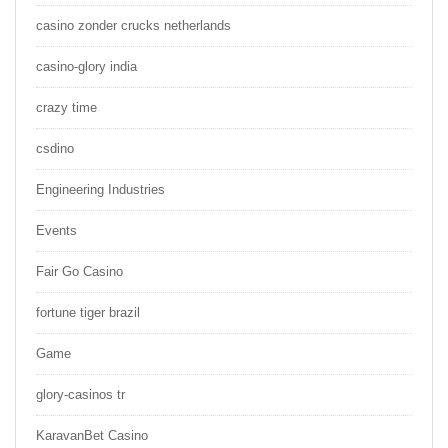
casino zonder crucks netherlands
casino-glory india
crazy time
csdino
Engineering Industries
Events
Fair Go Casino
fortune tiger brazil
Game
glory-casinos tr
KaravanBet Casino