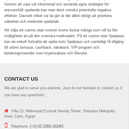
Genom att vara väl informerad och använda egna strategier för
ansvarsfullt spelande kan man dock minska potentiella negativa
effekter. Oavsett vilket val du gör är det alltid viktigt att prioritera
säkerhet och medvetet spelande.
Att välja ett casino utan svensk licens lockar många som vill ha fler
möjligheter än på den svenska marknaden. På ett casino utan Spelpaus
kan du enkelt fortsätta att spela trots Spelpaus och samtidigt få tillgång
till större bonusar, cashback, rakeback, VIP-program och
betalningsmetoder som kryptovalutor och Revolut.
CONTACT US
We are glad to serve you anytime. Just do not hesitate to contact us if
you have any questions.
Villa 15, Mahmoud Essmat Hamdy Street, Sheraton Heliopolis
Area, Cairo, Egypt
Telephone:
(+2) 02 2269 1624/5