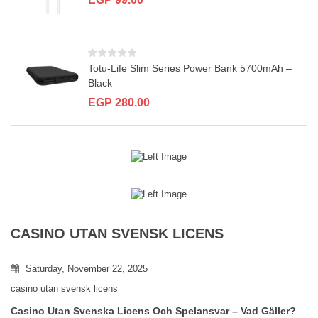
Totu-Life Slim Series Power Bank 5700mAh –
Black
EGP
280.00
CASINO UTAN SVENSK LICENS
Saturday, November 22, 2025
casino utan svensk licens
Casino Utan Svenska Licens Och Spelansvar – Vad Gäller?