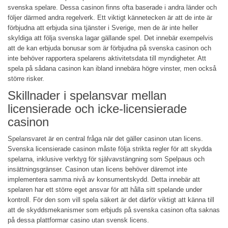
svenska spelare. Dessa casinon finns ofta baserade i andra länder och
följer därmed andra regelverk. Ett viktigt kännetecken är att de inte är
förbjudna att erbjuda sina tjänster i Sverige, men de är inte heller
skyldiga att följa svenska lagar gällande spel. Det innebär exempelvis
att de kan erbjuda bonusar som är förbjudna på svenska casinon och
inte behöver rapportera spelarens aktivitetsdata till myndigheter. Att
spela på sådana casinon kan ibland innebära högre vinster, men också
större risker.
Skillnader i spelansvar mellan
licensierade och icke-licensierade
casinon
Spelansvaret är en central fråga när det gäller casinon utan licens.
Svenska licensierade casinon måste följa strikta regler för att skydda
spelarna, inklusive verktyg för självavstängning som Spelpaus och
insättningsgränser. Casinon utan licens behöver däremot inte
implementera samma nivå av konsumentskydd. Detta innebär att
spelaren har ett större eget ansvar för att hålla sitt spelande under
kontroll. För den som vill spela säkert är det därför viktigt att känna till
att de skyddsmekanismer som erbjuds på svenska casinon ofta saknas
på dessa plattformar
casino utan svensk licens
.