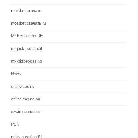
mostbet скачать
mostbet скачать ru
Mr Bet casino DE
mr jack bet brazil
mx-bbrbet-casino
News
online casino
online casino au
ozwin au casino
PBN
pelican casino PL