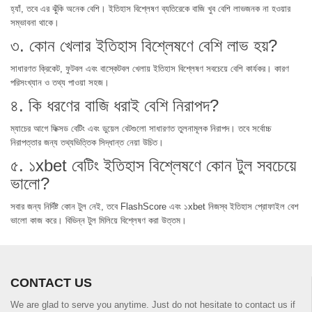
হ্যাঁ, তবে এর ঝুঁকি অনেক বেশি। ইতিহাস বিশ্লেষণ ব্যতিরেকে বাজি খুব বেশি লাভজনক না হওয়ার
সম্ভাবনা থাকে।
৩. কোন খেলার ইতিহাস বিশ্লেষণে বেশি লাভ হয়?
সাধারণত ক্রিকেট, ফুটবল এবং বাস্কেটবল খেলায় ইতিহাস বিশ্লেষণ সবচেয়ে বেশি কার্যকর। কারণ
পরিসংখ্যান ও তথ্য পাওয়া সহজ।
৪. কি ধরণের বাজি ধরাই বেশি নিরাপদ?
ম্যাচের আগে ফিক্সড বেটিং এবং ডুয়েল বেটগুলো সাধারণত তুলনামূলক নিরাপদ। তবে সর্বোচ্চ
নিরাপত্তার জন্য তথ্যভিত্তিক সিদ্ধান্ত নেয়া উচিত।
৫. ১xbet বেটিং ইতিহাস বিশ্লেষণে কোন টুল সবচেয়ে
ভালো?
সবার জন্য নির্দিষ্ট কোন টুল নেই, তবে FlashScore এবং ১xbet নিজস্ব ইতিহাস প্রোফাইল বেশ
ভালো কাজ করে। বিভিন্ন টুল মিলিয়ে বিশ্লেষণ করা উত্তম।
CONTACT US
We are glad to serve you anytime. Just do not hesitate to contact us if