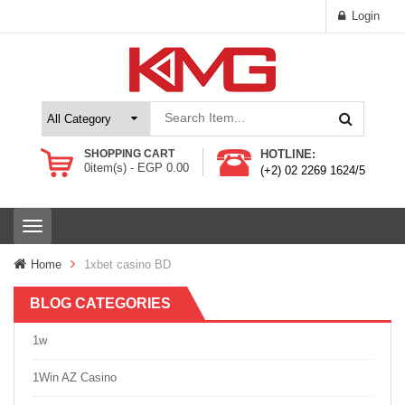
Login
SHOPPING CART
HOTLINE:
0
item(s) -
EGP
0.00
(+2) 02 2269 1624/5
T
o
g
Home
1xbet casino BD
g
l
BLOG CATEGORIES
e
n
a
1w
v
i
1Win AZ Casino
g