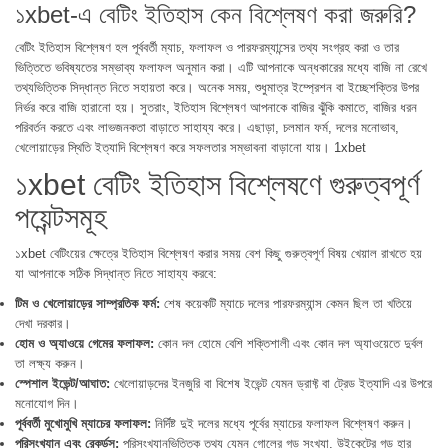
১xbet-এ বেটিং ইতিহাস কেন বিশ্লেষণ করা জরুরি?
বেটিং ইতিহাস বিশ্লেষণ হল পূর্ববর্তী ম্যাচ, ফলাফল ও পারফরম্যান্সের তথ্য সংগ্রহ করা ও তার
ভিত্তিতে ভবিষ্যতের সম্ভাব্য ফলাফল অনুমান করা। এটি আপনাকে অন্ধকারের মধ্যে বাজি না রেখে
তথ্যভিত্তিক সিদ্ধান্ত নিতে সহায়তা করে। অনেক সময়, শুধুমাত্র ইম্প্রেশন বা ইচ্ছেশক্তির উপর
নির্ভর করে বাজি হারানো হয়। সুতরাং, ইতিহাস বিশ্লেষণ আপনাকে বাজির ঝুঁকি কমাতে, বাজির ধরন
পরিবর্তন করতে এবং লাভজনকতা বাড়াতে সাহায্য করে। এছাড়া, চলমান ফর্ম, দলের মনোভাব,
খেলোয়াড়ের স্থিতি ইত্যাদি বিশ্লেষণ করে সফলতার সম্ভাবনা বাড়ানো যায়।
1xbet
১xbet বেটিং ইতিহাস বিশ্লেষণে গুরুত্বপূর্ণ
পয়েন্টসমূহ
১xbet বেটিংয়ের ক্ষেত্রে ইতিহাস বিশ্লেষণ করার সময় বেশ কিছু গুরুত্বপূর্ণ বিষয় খেয়াল রাখতে হয়
যা আপনাকে সঠিক সিদ্ধান্ত নিতে সাহায্য করবে:
টিম ও খেলোয়াড়ের সাম্প্রতিক ফর্ম:
শেষ কয়েকটি ম্যাচে দলের পারফরম্যান্স কেমন ছিল তা খতিয়ে
দেখা দরকার।
হোম ও অ্যাওয়ে গেমের ফলাফল:
কোন দল হোমে বেশি শক্তিশালী এবং কোন দল অ্যাওয়েতে দুর্বল
তা লক্ষ্য করুন।
স্পেশাল ইভেন্ট/আঘাত:
খেলোয়াড়দের ইনজুরি বা বিশেষ ইভেন্ট যেমন ড্রাফ্ট বা ট্রেড ইত্যাদি এর উপরে
মনোযোগ দিন।
পূর্ববর্তী মুখোমুখি ম্যাচের ফলাফল:
নির্দিষ্ট দুই দলের মধ্যে পূর্বের ম্যাচের ফলাফল বিশ্লেষণ করুন।
পরিসংখ্যান এবং রেকর্ডস:
পরিসংখ্যানভিত্তিক তথ্য যেমন গোলের গড় সংখ্যা, উইকেটের গড় হার