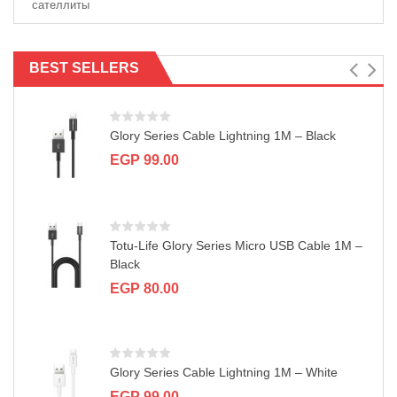
сателлиты
BEST SELLERS
Glory Series Cable Lightning 1M – Black
EGP
99.00
Totu-Life Glory Series Micro USB Cable 1M –
Black
EGP
80.00
Glory Series Cable Lightning 1M – White
EGP
99.00