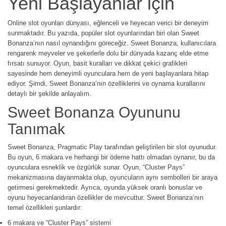
Yeni Başlayanlar için
Online slot oyunları dünyası, eğlenceli ve heyecan verici bir deneyim
sunmaktadır. Bu yazıda, popüler slot oyunlarından biri olan Sweet
Bonanza’nın nasıl oynandığını göreceğiz. Sweet Bonanza, kullanıcılara
rengarenk meyveler ve şekerlerle dolu bir dünyada kazanç elde etme
fırsatı sunuyor. Oyun, basit kuralları ve dikkat çekici grafikleri
sayesinde hem deneyimli oyunculara hem de yeni başlayanlara hitap
ediyor. Şimdi, Sweet Bonanza’nın özelliklerini ve oynama kurallarını
detaylı bir şekilde anlayalım.
Sweet Bonanza Oyununu
Tanımak
Sweet Bonanza, Pragmatic Play tarafından geliştirilen bir slot oyunudur.
Bu oyun, 6 makara ve herhangi bir ödeme hattı olmadan oynanır, bu da
oyunculara esneklik ve özgürlük sunar. Oyun, “Cluster Pays”
mekanizmasına dayanmakta olup, oyuncuların aynı sembolleri bir araya
getirmesi gerekmektedir. Ayrıca, oyunda yüksek oranlı bonuslar ve
oyunu heyecanlandıran özellikler de mevcuttur. Sweet Bonanza’nın
temel özellikleri şunlardır:
6 makara ve “Cluster Pays” sistemi