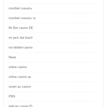
mostbet скачать
mostbet скачать ru
Mr Bet casino DE
mr jack bet brazil
mx-bbrbet-casino
News
online casino
online casino au
ozwin au casino
PBN
pelican casino PL