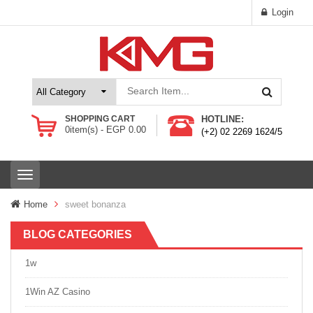
Login
SHOPPING CART
HOTLINE:
0
item(s) -
EGP
0.00
(+2) 02 2269 1624/5
T
o
g
Home
sweet bonanza
g
l
BLOG CATEGORIES
e
n
a
1w
v
i
1Win AZ Casino
g