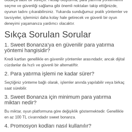
seçme ve güvenliği sağlama gibi önemli noktaları takip ettiğinizde,
oyunun tadını çıkarabilirsiniz. Yukarıda sunduğumuz pratik yöntemler ve
tavsiyeler, işleminizi daha kolay hale getirecek ve güvenli bir oyun
deneyimi yaşamanıza yardımcı olacaktır.
Sıkça Sorulan Sorular
1. Sweet Bonanza’ya en güvenilir para yatırma
yöntemi hangisidir?
Kredi kartları genellikle en güvenilir yöntemler arasındadır, ancak dijital
cüzdanlar da hızlı ve güvenli bir alternatiftir.
2. Para yatırma işlemi ne kadar sürer?
Seçtiğiniz yönteme bağlı olarak, işlemler anında yapılabilir veya birkaç
saat sürebilir.
3. Sweet Bonanza için minimum para yatırma
miktarı nedir?
Bu miktar, oyun platformuna göre değişiklik göstermektedir. Genellikle
en az 100 TL civarındadır
sweet bonanza
.
4. Promosyon kodları nasıl kullanılır?