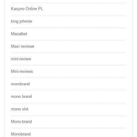
Kasyno Online PL
king johnnie
Masalbet
Maxi reviewe
mini-review
Mini-reviews
mombrand
mono brand
mono slot
Mono-brand
Monobrand