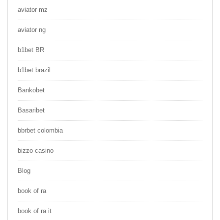
aviator mz
aviator ng
b1bet BR
b1bet brazil
Bankobet
Basaribet
bbrbet colombia
bizzo casino
Blog
book of ra
book of ra it