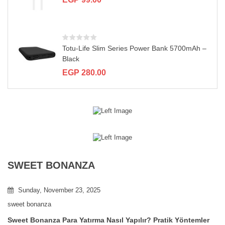
Totu-Life Slim Series Power Bank 5700mAh –
Black
EGP
280.00
SWEET BONANZA
Sunday, November 23, 2025
sweet bonanza
Sweet Bonanza Para Yatırma Nasıl Yapılır? Pratik Yöntemler