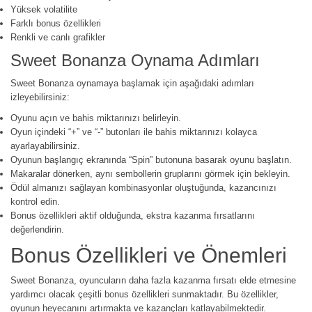
Yüksek volatilite
Farklı bonus özellikleri
Renkli ve canlı grafikler
Sweet Bonanza Oynama Adımları
Sweet Bonanza oynamaya başlamak için aşağıdaki adımları
izleyebilirsiniz:
Oyunu açın ve bahis miktarınızı belirleyin.
Oyun içindeki “+” ve “-” butonları ile bahis miktarınızı kolayca
ayarlayabilirsiniz.
Oyunun başlangıç ekranında “Spin” butonuna basarak oyunu başlatın.
Makaralar dönerken, aynı sembollerin gruplarını görmek için bekleyin.
Ödül almanızı sağlayan kombinasyonlar oluştuğunda, kazancınızı
kontrol edin.
Bonus özellikleri aktif olduğunda, ekstra kazanma fırsatlarını
değerlendirin.
Bonus Özellikleri ve Önemleri
Sweet Bonanza, oyuncuların daha fazla kazanma fırsatı elde etmesine
yardımcı olacak çeşitli bonus özellikleri sunmaktadır. Bu özellikler,
oyunun heyecanını artırmakta ve kazançları katlayabilmektedir.