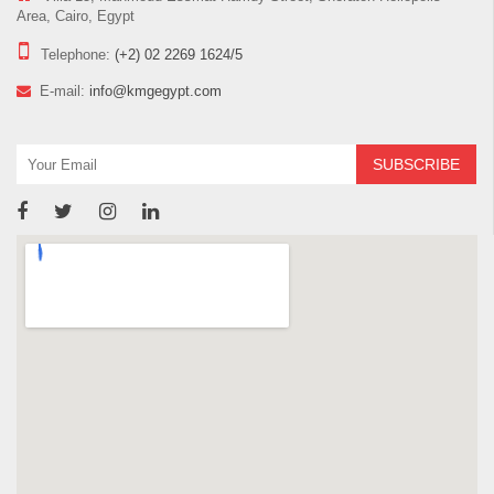
Area, Cairo, Egypt
Telephone:
(+2) 02 2269 1624/5
E-mail:
info@kmgegypt.com