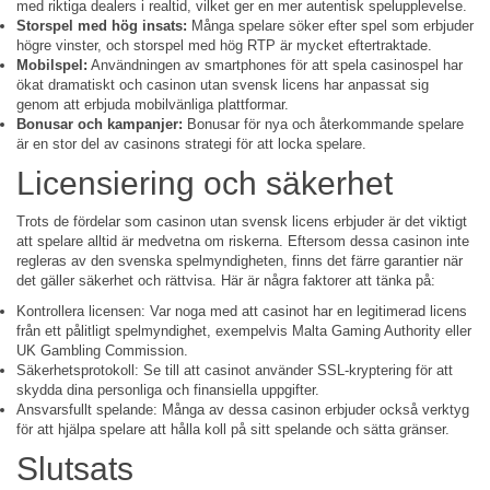
med riktiga dealers i realtid, vilket ger en mer autentisk spelupplevelse.
Storspel med hög insats:
Många spelare söker efter spel som erbjuder
högre vinster, och storspel med hög RTP är mycket eftertraktade.
Mobilspel:
Användningen av smartphones för att spela casinospel har
ökat dramatiskt och casinon utan svensk licens har anpassat sig
genom att erbjuda mobilvänliga plattformar.
Bonusar och kampanjer:
Bonusar för nya och återkommande spelare
är en stor del av casinons strategi för att locka spelare.
Licensiering och säkerhet
Trots de fördelar som casinon utan svensk licens erbjuder är det viktigt
att spelare alltid är medvetna om riskerna. Eftersom dessa casinon inte
regleras av den svenska spelmyndigheten, finns det färre garantier när
det gäller säkerhet och rättvisa. Här är några faktorer att tänka på:
Kontrollera licensen: Var noga med att casinot har en legitimerad licens
från ett pålitligt spelmyndighet, exempelvis Malta Gaming Authority eller
UK Gambling Commission.
Säkerhetsprotokoll: Se till att casinot använder SSL-kryptering för att
skydda dina personliga och finansiella uppgifter.
Ansvarsfullt spelande: Många av dessa casinon erbjuder också verktyg
för att hjälpa spelare att hålla koll på sitt spelande och sätta gränser.
Slutsats