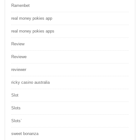
Ramenbet
real money pokies app
real money pokies apps
Review
Reviewe
reviewer
ricky casino australia
Slot
Slots
Slots`
sweet bonanza