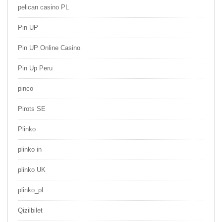
pelican casino PL
Pin UP
Pin UP Online Casino
Pin Up Peru
pinco
Pirots SE
Plinko
plinko in
plinko UK
plinko_pl
Qizilbilet