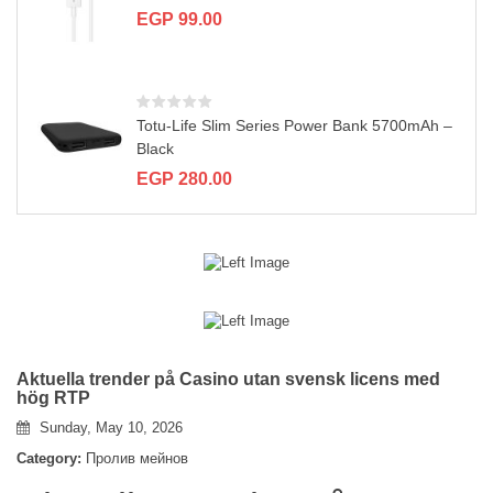
EGP
99.00
Totu-Life Slim Series Power Bank 5700mAh –
Black
EGP
280.00
Aktuella trender på Casino utan svensk licens med
hög RTP
Sunday, May 10, 2026
Category:
Пролив мейнов