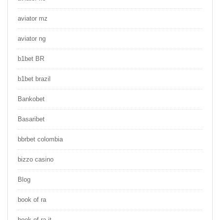
aviator mz
aviator ng
b1bet BR
b1bet brazil
Bankobet
Basaribet
bbrbet colombia
bizzo casino
Blog
book of ra
book of ra it