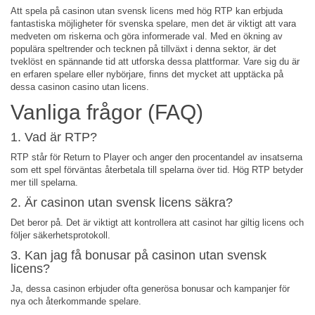
Att spela på casinon utan svensk licens med hög RTP kan erbjuda
fantastiska möjligheter för svenska spelare, men det är viktigt att vara
medveten om riskerna och göra informerade val. Med en ökning av
populära speltrender och tecknen på tillväxt i denna sektor, är det
tveklöst en spännande tid att utforska dessa plattformar. Vare sig du är
en erfaren spelare eller nybörjare, finns det mycket att upptäcka på
dessa casinon
casino utan licens
.
Vanliga frågor (FAQ)
1. Vad är RTP?
RTP står för Return to Player och anger den procentandel av insatserna
som ett spel förväntas återbetala till spelarna över tid. Hög RTP betyder
mer till spelarna.
2. Är casinon utan svensk licens säkra?
Det beror på. Det är viktigt att kontrollera att casinot har giltig licens och
följer säkerhetsprotokoll.
3. Kan jag få bonusar på casinon utan svensk
licens?
Ja, dessa casinon erbjuder ofta generösa bonusar och kampanjer för
nya och återkommande spelare.