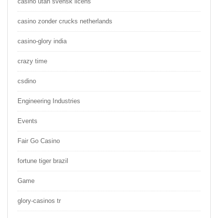
casino utan svensk licens
casino zonder crucks netherlands
casino-glory india
crazy time
csdino
Engineering Industries
Events
Fair Go Casino
fortune tiger brazil
Game
glory-casinos tr