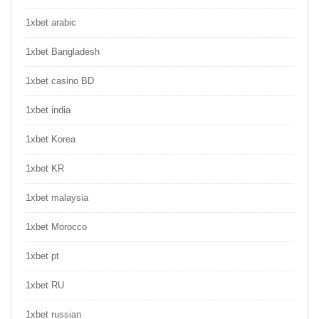
1xbet arabic
1xbet Bangladesh
1xbet casino BD
1xbet india
1xbet Korea
1xbet KR
1xbet malaysia
1xbet Morocco
1xbet pt
1xbet RU
1xbet russian