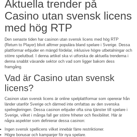
Aktuella trender på
Casino utan svensk licens
med hög RTP
Den senaste tiden har casinon utan svensk licens med hög RTP
(Return to Player) blivit alltmer populära bland spelare i Sverige. Dessa
plattformar erbjuder en mängd fördelar, inklusive högre utbetalningar och
större spelutbud. I denna artikel ska vi utforska de aktuella trenderna i
denna snabbt växande sektor och vad som ligger bakom dess
framgång.
Vad är Casino utan svensk
licens?
Casinon utan svensk licens är online spelplattformar som opererar från
länder utanför Sverige och därmed inte omfattas av den svenska
spelregleringen. Dessa casinon erbjuder ofta sina tjänster till spelare i
Sverige, vilket i många fall ger större friheter och flexibilitet. Här är
några aspekter som definierar dessa casinon:
Ingen svensk spellicens vilket innebär färre restriktioner.
Högre bonusar och kampanjer för nya spelare.