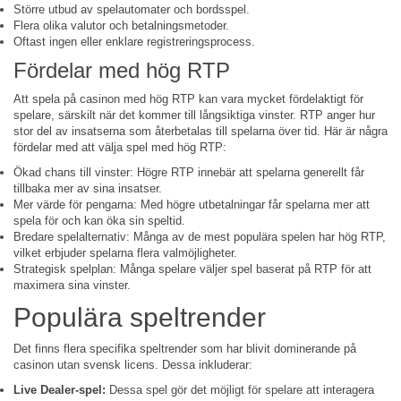
Större utbud av spelautomater och bordsspel.
Flera olika valutor och betalningsmetoder.
Oftast ingen eller enklare registreringsprocess.
Fördelar med hög RTP
Att spela på casinon med hög RTP kan vara mycket fördelaktigt för
spelare, särskilt när det kommer till långsiktiga vinster. RTP anger hur
stor del av insatserna som återbetalas till spelarna över tid. Här är några
fördelar med att välja spel med hög RTP:
Ökad chans till vinster: Högre RTP innebär att spelarna generellt får
tillbaka mer av sina insatser.
Mer värde för pengarna: Med högre utbetalningar får spelarna mer att
spela för och kan öka sin speltid.
Bredare spelalternativ: Många av de mest populära spelen har hög RTP,
vilket erbjuder spelarna flera valmöjligheter.
Strategisk spelplan: Många spelare väljer spel baserat på RTP för att
maximera sina vinster.
Populära speltrender
Det finns flera specifika speltrender som har blivit dominerande på
casinon utan svensk licens. Dessa inkluderar:
Live Dealer-spel:
Dessa spel gör det möjligt för spelare att interagera