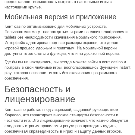
предоставляет возможность сыграть в настольные игры с
настоящими крупье.
Мобильная версия и приложение
Кент casino оптимизировано для мобильных устройств.
Пользователи могут наслаждаться играми на своих smartphones и
tablets без необходимости скачивания мобильного приложения.
Интерфейс адаптирован под все размеры экранов, что делает
игровой процесс удобным и приятным. На мобильной версии
доступны те же слоты и функции, что и на десктопной версии.
Где бы вы ни находились, вы всегда можете зайти в кент casino и
поиграть в свои любимые игры, воспользовавшись функцией instant
play, которая позволяет играть без скачивания программного
обеспечения.
Безопасность и
лицензирование
Кент casino работает под лицензией, выданной руководством
Кюрасао, что гарантирует высокие стандарты безопасности и
честности игр. Это лицензирование означает, что казино обязуется
следовать строгим правилам и регулярно проходить аудиты,
обеспечивая справедливость в играх и защиту данных игроков.