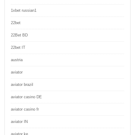
1xbet russian1
22bet
22Bet BD
22bet IT
austria
aviator
aviator brazil
aviator casino DE
aviator casino fr
aviator IN
aviator ke