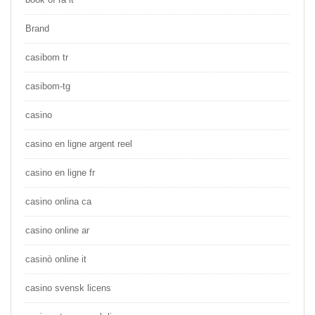
Brand
casibom tr
casibom-tg
casino
casino en ligne argent reel
casino en ligne fr
casino onlina ca
casino online ar
casinò online it
casino svensk licens