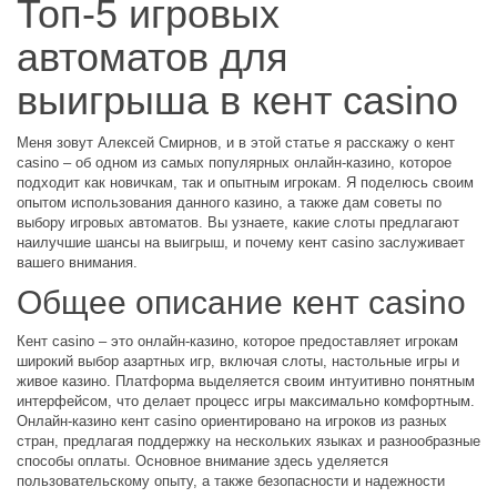
Топ-5 игровых
автоматов для
выигрыша в кент casino
Меня зовут Алексей Смирнов, и в этой статье я расскажу о кент
casino – об одном из самых популярных онлайн-казино, которое
подходит как новичкам, так и опытным игрокам. Я поделюсь своим
опытом использования данного казино, а также дам советы по
выбору игровых автоматов. Вы узнаете, какие слоты предлагают
наилучшие шансы на выигрыш, и почему кент casino заслуживает
вашего внимания.
Общее описание кент casino
Кент casino – это онлайн-казино, которое предоставляет игрокам
широкий выбор азартных игр, включая слоты, настольные игры и
живое казино. Платформа выделяется своим интуитивно понятным
интерфейсом, что делает процесс игры максимально комфортным.
Онлайн-казино кент casino ориентировано на игроков из разных
стран, предлагая поддержку на нескольких языках и разнообразные
способы оплаты. Основное внимание здесь уделяется
пользовательскому опыту, а также безопасности и надежности