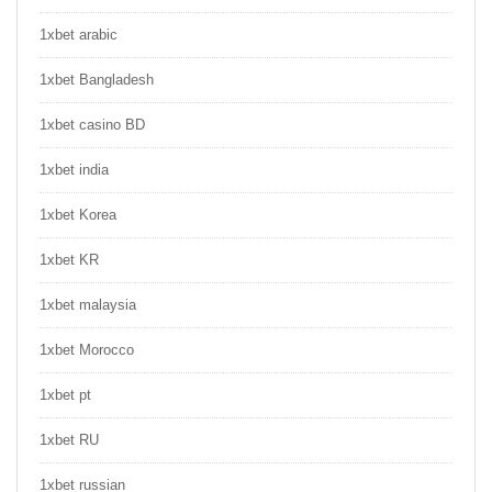
1xbet arabic
1xbet Bangladesh
1xbet casino BD
1xbet india
1xbet Korea
1xbet KR
1xbet malaysia
1xbet Morocco
1xbet pt
1xbet RU
1xbet russian