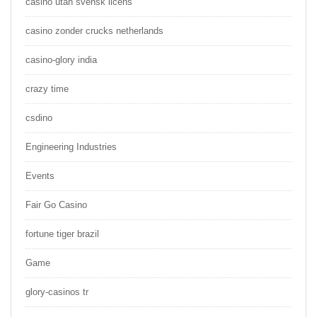
casino utan svensk licens
casino zonder crucks netherlands
casino-glory india
crazy time
csdino
Engineering Industries
Events
Fair Go Casino
fortune tiger brazil
Game
glory-casinos tr