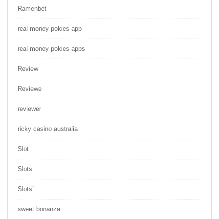
Ramenbet
real money pokies app
real money pokies apps
Review
Reviewe
reviewer
ricky casino australia
Slot
Slots
Slots`
sweet bonanza