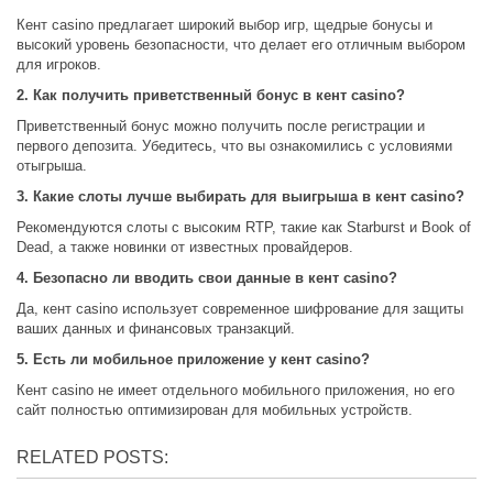
Кент casino предлагает широкий выбор игр, щедрые бонусы и
высокий уровень безопасности, что делает его отличным выбором
для игроков.
2. Как получить приветственный бонус в кент casino?
Приветственный бонус можно получить после регистрации и
первого депозита. Убедитесь, что вы ознакомились с условиями
отыгрыша.
3. Какие слоты лучше выбирать для выигрыша в кент casino?
Рекомендуются слоты с высоким RTP, такие как Starburst и Book of
Dead, а также новинки от известных провайдеров.
4. Безопасно ли вводить свои данные в кент casino?
Да, кент casino использует современное шифрование для защиты
ваших данных и финансовых транзакций.
5. Есть ли мобильное приложение у кент casino?
Кент casino не имеет отдельного мобильного приложения, но его
сайт полностью оптимизирован для мобильных устройств.
RELATED POSTS: